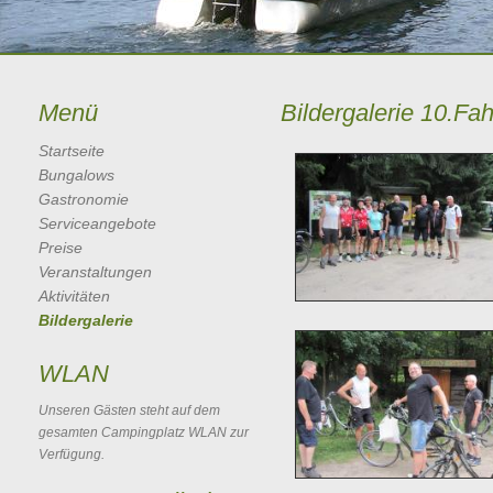
Menü
Bildergalerie 10.F
Startseite
Bungalows
Gastronomie
Serviceangebote
Preise
Veranstaltungen
Aktivitäten
Bildergalerie
WLAN
Unseren Gästen steht auf dem
gesamten Campingplatz WLAN zur
Verfügung.