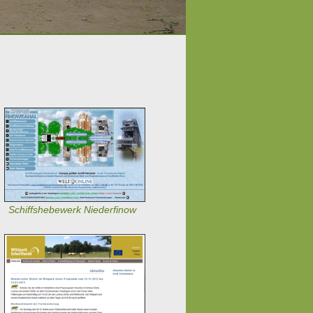
Schiffshebewerk Niederfinow