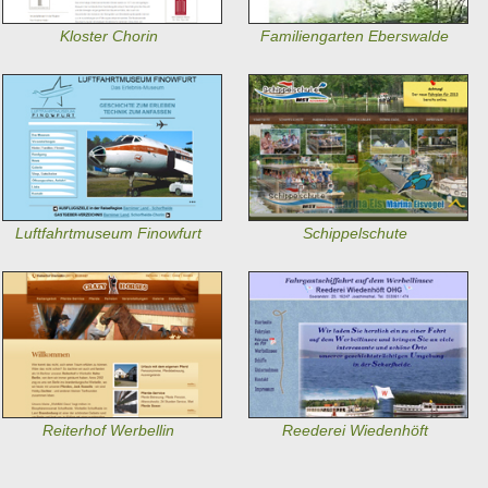
Kloster Chorin
Familiengarten Eberswalde
Luftfahrtmuseum Finowfurt
Schippelschute
Reiterhof Werbellin
Reederei Wiedenhöft