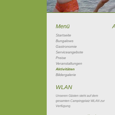
Menü
A
Startseite
Bungalows
Gastronomie
Serviceangebote
Preise
Veranstaltungen
Aktivitäten
Bildergalerie
WLAN
Unseren Gästen steht auf dem
gesamten Campingplatz WLAN zur
Verfügung.